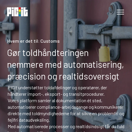
Hvem er det til: Customs
Gør toldhåndteringen
nemmere med automatisering,
præcision og realtidsoversigt
PICit understøtter toldafdelinger og operatører, der 
håndterer import-, eksport- og transitprocedurer.

Vores platform samler al dokumentation ét sted, 
automatiserer compliance-arbejdsgange og kommunikerer 
direkte med toldmyndighederne for at sikre en problemfri og 
fejlfri dataudveksling.

Med automatiserede processer og realtidsindsigt får du fuld 