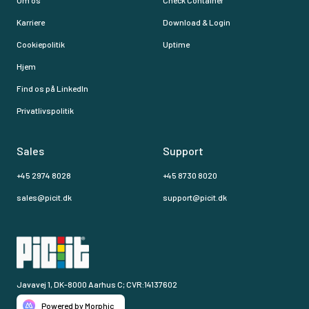
Om os
Check Container
Karriere
Download & Login
Cookiepolitik
Uptime
Hjem
Find os på LinkedIn
Privatlivspolitik
Sales
Support
+45 2974 8028
+45 8730 8020
sales@picit.dk
support@picit.dk
Javavej 1, DK-8000 Aarhus C; CVR:14137602
Powered by Morphic