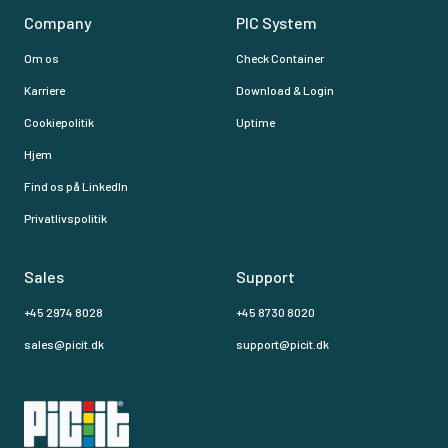
Company
PIC System
Om os
Check Container
Karriere
Download & Login
Cookiepolitik
Uptime
Hjem
Find os på LinkedIn
Privatlivspolitik
Sales
Support
+45 2974 8028
+45 8730 8020
sales@picit.dk
support@picit.dk