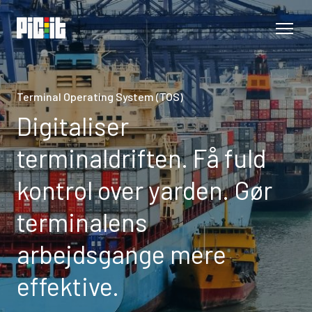
Terminal Operating System (TOS)
Digitaliser
terminaldriften. Få fuld
kontrol over yarden. Gør
terminalens
arbejdsgange mere
effektive.